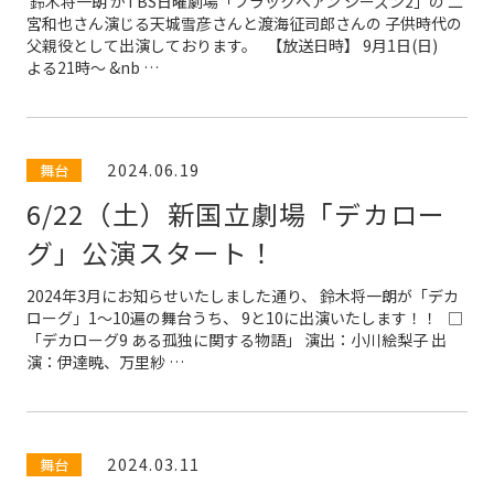
鈴木将一朗 がTBS日曜劇場「ブラックペアン シーズン2」の 二
宮和也さん演じる天城雪彦さんと渡海征司郎さんの 子供時代の
父親役として出演しております。 【放送日時】 9月1日(日)
よる21時〜 &nb …
2024.06.19
舞台
6/22（土）新国立劇場「デカロー
グ」公演スタート！
2024年3月にお知らせいたしました通り、 鈴木将一朗が「デカ
ローグ」1〜10遍の舞台うち、 9と10に出演いたします！！ □
「デカローグ9 ある孤独に関する物語」 演出：小川絵梨子 出
演：伊達暁、万里紗 …
2024.03.11
舞台