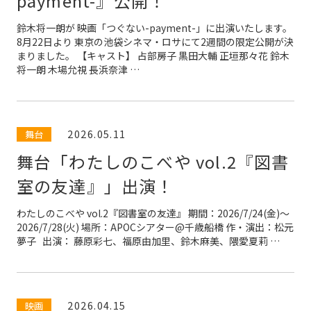
payment-』公開！
げ公演から参加し、2010年の『前向き!タイモ
ン』では、主演の三重人格者役を熱演し、シェイ
鈴木将一朗が 映画「つぐない-payment-」に出演いたします。
8月22日より 東京の池袋シネマ・ロサにて2週間の限定公開が決
クスピアコンペにて優秀賞受賞、さらに同作品が
まりました。 【キャスト】 占部房子 黒田大輔 正垣那々花 鈴木
将一朗 木場允視 長浜奈津 …
第56回岸田國士戯曲賞を受賞するなど、観客を圧
倒する演技で高い評価を得る。
■役柄としては男臭い役、明るい体育系の馬鹿
2026.05.11
舞台
役、昭和気質の暑苦しいヤクザ役、泥臭い刑事
舞台「わたしのこべや vol.2『図書
役、無骨な職人役など、人間臭が滲み出る脱力系
室の友達』」出演！
の演技と、顔力＆眼力、さらにスポーツ、バン
わたしのこべや vol.2『図書室の友達』 期間：2026/7/24(金)～
ド、DJ経験を生かしてのキレの良い、リズミカル
2026/7/28(火) 場所：APOCシアター@千歳船橋 作・演出：松元
夢子 出演： 藤原彩七、福原由加里、鈴木麻美、隈愛夏莉 …
でパワフルな身体表現が強い持ち味。
2026.04.15
映画