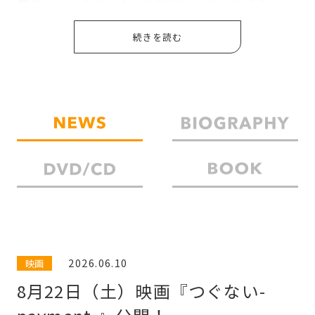
スを担当。約5年ほど活動。その後、ファッショ
ンに興味を持ち、文化服装学院に入学し卒業。
■在学中より、須永辰緒に師事し、渋谷オルガン
バーでヒップホップを中心にDJとして5年ほど活
動。その後、芸人を志すが、ネタ一つできずに挫
折。
■2001年、柄本明に憧れ、劇団東京乾電池の研究
生に。2002年から2008年まで、東京乾電池劇団員
として舞台に立つ。平行して遊園地再生事業団
『トーキョーボディ』に出演以降は宮沢章夫作品
2026.06.10
映画
にも数多く出演。
8月22日（土）映画『つぐない-
■また、ミクニヤナイハラプロジェクトには旗揚