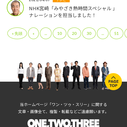
NHK宮崎「みやざき熱時間スペシャル 」
ナレーションを担当しました！
« 先頭
«
...
10
20
30
...
51
当ホームページ「ワン・ツゥ・スリー」に関する
文章・画像全て、複製・転載などご遠慮願います。