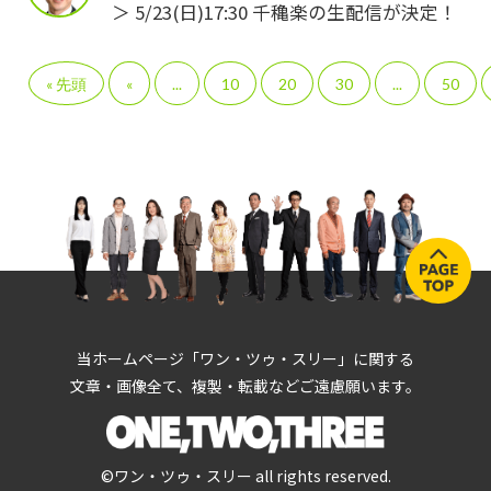
＞ 5/23(日)17:30 千穐楽の生配信が決定！
« 先頭
«
...
10
20
30
...
50
当ホームページ「ワン・ツゥ・スリー」に関する
文章・画像全て、複製・転載などご遠慮願います。
©ワン・ツゥ・スリー all rights reserved.