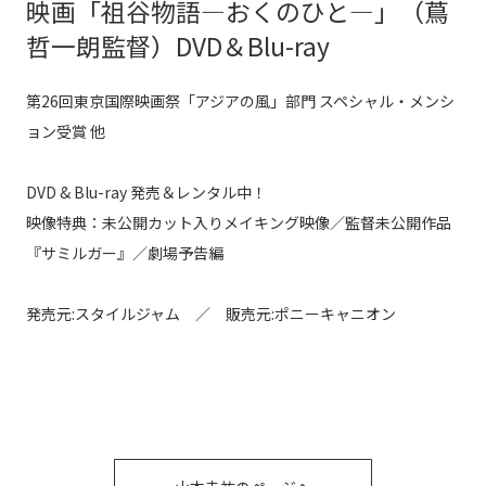
映画「祖谷物語―おくのひと―」（蔦
哲一朗監督）DVD＆Blu-ray
第26回東京国際映画祭「アジアの風」部門 スペシャル・メンシ
ョン受賞 他
DVD & Blu-ray 発売＆レンタル中！
映像特典：未公開カット入りメイキング映像／監督未公開作品
『サミルガー』／劇場予告編
発売元:スタイルジャム ／ 販売元:ポニーキャニオン