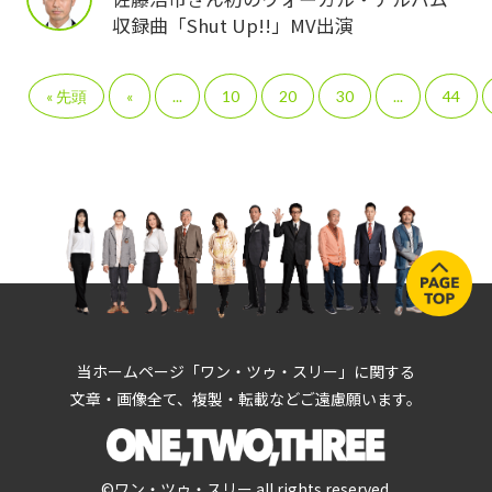
収録曲「Shut Up!!」MV出演
« 先頭
«
...
10
20
30
...
44
当ホームページ「ワン・ツゥ・スリー」に関する
文章・画像全て、複製・転載などご遠慮願います。
©ワン・ツゥ・スリー all rights reserved.