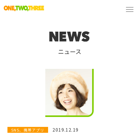
ニュース
2019.12.19
SNS、携帯アプリ