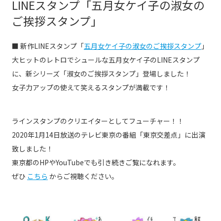
LINEスタンプ「五月女ケイ子の淑女の
ご挨拶スタンプ」
■ 新作LINEスタンプ「
五月女ケイ子の淑女のご挨拶スタンプ
」
大ヒットのレトロでシュールな五月女ケイ子のLINEスタンプ
に、新シリーズ「淑女のご挨拶スタンプ」登場しました！
女子力アップの使えて笑えるスタンプが満載です！
ラインスタンプのクリエイターとしてフューチャー！！
2020年1月14日放送のテレビ東京の番組「東京交差点」に出演
致しました！
東京都のHPやYouTubeでも引き続きご覧になれます。
ぜひ
こちら
からご視聴ください。