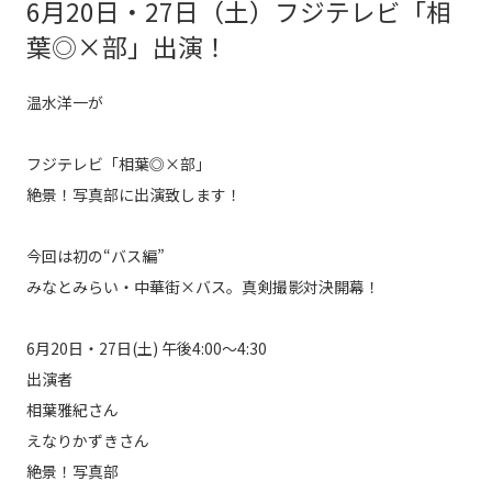
6月20日・27日（土）フジテレビ「相
葉◎×部」出演！
温水洋一が

フジテレビ「相葉◎×部」

絶景！写真部に出演致します！

今回は初の“バス編”

みなとみらい・中華街×バス。真剣撮影対決開幕！

6月20日・27日(土)
 午後4:00〜4:30
出演者

相葉雅紀さん

えなりかずきさん
絶景！写真部
