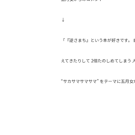
↓
「『逆さま
ち』という本が好きです。 
えてきたりして 2倍たのしめてしまう
“サカサマサマサマ” をテーマに五⽉