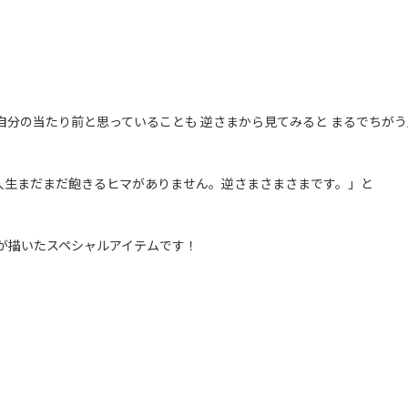
⾃分の当たり前と思っていることも 逆さまから⾒てみると まるでちが
 ⼈⽣まだまだ飽きるヒマがありません。逆さまさまさまです。」と
⼥が描いたスペシャルアイテムです！