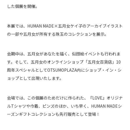
した
個展を開催。
本展では、HUMAN MADE×五月女ケイ子のアーカイブイラスト
の一部や五月女
が所有する珠玉のコレクションを展示。
会期中は、五月女があなたを描く、似顔絵イベ
ントも行われま
す。そして、五月女のオンラインショップ「五月女百貨店」10
周年スペシャルとしてOTSUMO
PLAZA内にショップ・イン・シ
ョップとして出現いたします。
会場では、この個展のためだけに作られた、『LOVE』オリジナ
ルTシャツや巾着、ピンズのほ
か、いち早く、HUMAN MADEシ
ーズンギフトコレクションも先行販売として登場！