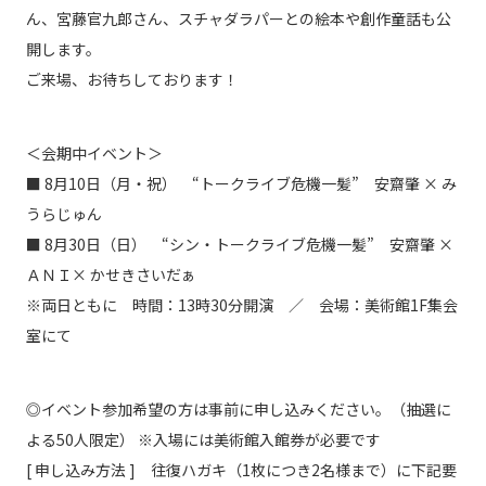
ん、宮藤官九郎さん、スチャダラパーとの絵本や創作童話も公
開します。
ご来場、お待ちしております！
＜会期中イベント＞
■ 8月10日（月・祝） “トークライブ危機一髪” 安齋肇 × み
うらじゅん
■ 8月30日（日） “シン・トークライブ危機一髪” 安齋肇 ×
ＡＮＩ× かせきさいだぁ
※両日ともに 時間：13時30分開演 ／ 会場：美術館1F集会
室にて
◎イベント参加希望の方は事前に申し込みください。（抽選に
よる50人限定） ※入場には美術館入館券が必要です
[ 申し込み方法 ] 往復ハガキ（1枚につき2名様まで）に下記要