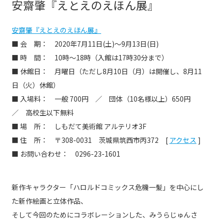
安齋肇『えとえのえほん展』
安齋肇『えとえのえほん展』
■ 会 期： 2020年7月11日(土)〜9月13日(日)
■ 時 間： 10時〜18時（入館は17時30分まで）
■ 休館日： 月曜日（ただし8月10日（月）は開催し、8月11
日（火）休館）
■ 入場料： 一般 700円 ／ 団体（10名様以上）650円
／ 高校生以下無料
■ 場 所： しもだて美術館 アルテリオ3F
■ 住 所： 〒308-0031 茨城県筑西市丙372 [
アクセス
]
■ お問い合わせ： 0296-23-1601
新作キャラクター「ハロルドコミックス危機一髪」を中心にし
た新作絵画と立体作品、
そして今回のためにコラボレーションした、みうらじゅんさ