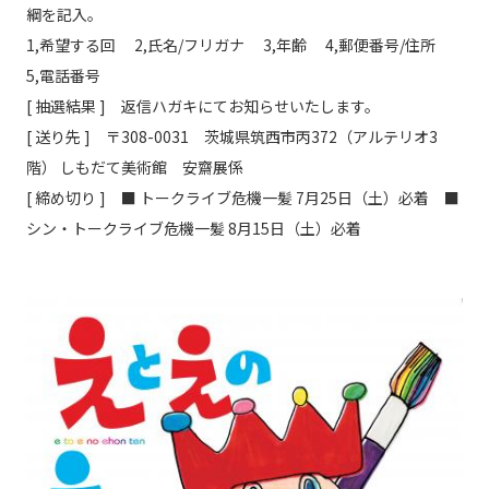
綱を記入。
1,希望する回 2,氏名/フリガナ 3,年齢 4,郵便番号/住所
5,電話番号
[ 抽選結果 ] 返信ハガキにてお知らせいたします。
[ 送り先 ] 〒308-0031 茨城県筑西市丙372（アルテリオ3
階） しもだて美術館 安齋展係
[ 締め切り ] ■ トークライブ危機一髪 7月25日（土）必着 ■
シン・トークライブ危機一髪 8月15日（土）必着