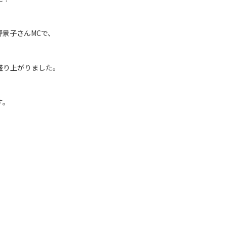
景子さんMCで、
盛り上がりました。
す。