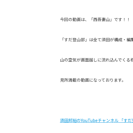
今回の動画は、「西吾妻山
」
です！！
「すだ登山部」は全て須田が構成・編
山の空気が画面越しに流れ込んでくる
見所満載の
動画になっております。
須田邦裕のYouTubeチャンネル 「す