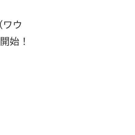
（ワウ
行開始！