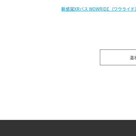
新感覚XRバス WOWRIDE（ワウライド
温