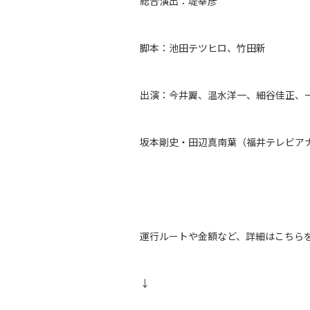
総合演出：堤幸彦
脚本：池田テツヒロ、竹田新
出演：今井翼、温水洋一、細谷佳正、
坂本剛史・田辺真南葉（福井テレビア
運行ルートや金額など、詳細はこちら
↓