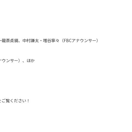
一龍斎貞鏡、
中村謙太・増谷寧々（FBCアナウンサー）
ナウンサー）、ほか
をご覧ください！