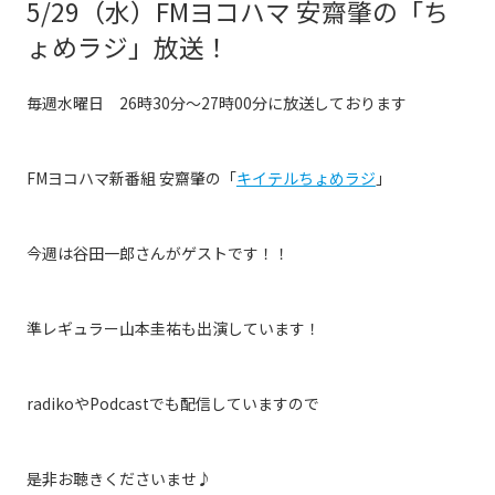
5/29（水）FMヨコハマ 安齋肇の「ち
ょめラジ」放送！
毎週水曜日 26時30分〜27時00分に放送しております
FMヨコハマ新番組 安齋肇の「
キイテルちょめラジ
」
今週は
谷田一郎
さんがゲストです！！
準レギュラー山本圭祐も出演しています！
radikoやPodcastでも配信していますので
是非お聴きくださいませ♪