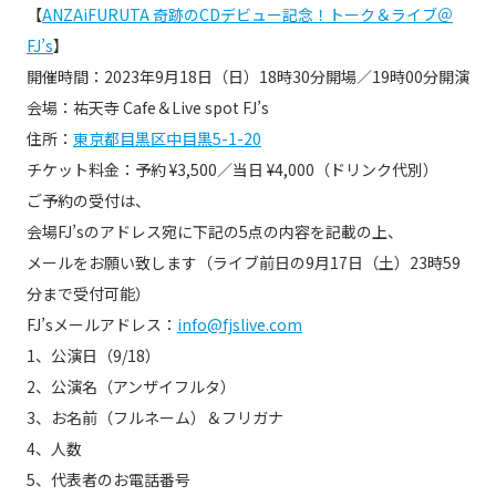
【
ANZAiFURUTA 奇跡のCDデビュー記念！トーク＆ライブ＠
FJ’s
】
開催時間：2023年9月18日（日）18時30分開場／19時00分開演
会場：祐天寺 Cafe＆Live spot FJ’s
住所：
東京都目黒区中目黒5-1-20
チケット料金：予約 ¥3,500／当日 ¥4,000（ドリンク代別）
ご予約の受付は、
会場FJ’sのアドレス宛に下記の5点の内容を記載の上、
メールをお願い致します（ライブ前日の9月17日（土）23時59
分まで受付可能）
FJ’sメールアドレス：
info@fjslive.com
1、公演日（9/18）
2、公演名（アンザイフルタ）
3、お名前（フルネーム）＆フリガナ
4、人数
5、代表者のお電話番号