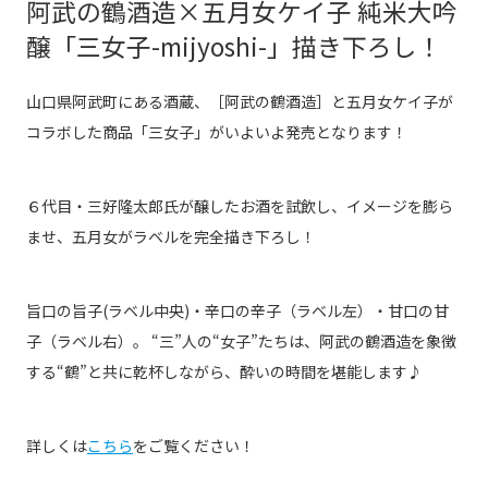
阿武の鶴酒造×五月女ケイ子 純米大吟
醸「三女子-mijyoshi-」描き下ろし！
山口県阿武町にある酒蔵、［阿武の鶴酒造］と五月女ケイ子が
コラボした商品「三女子」がいよいよ発売となります！
６代目・三好隆太郎氏が醸したお酒を試飲し、イメージを膨ら
ませ、五月女がラベルを完全描き下ろし！
旨口の旨子(ラベル中央)・辛口の辛子（ラベル左）・甘口の甘
子（ラベル右）。 “三”人の“女子”たちは、阿武の鶴酒造を象徴
する“鶴”と共に乾杯しながら、酔いの時間を堪能します♪
詳しくは
こちら
をご覧ください！