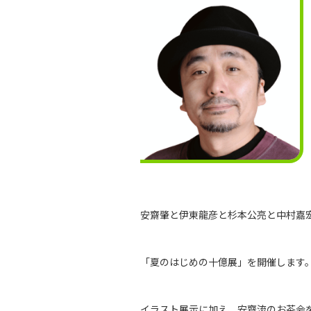
安齋肇と伊東龍彦と杉本公亮と中村嘉
「夏のはじめの十億展」を開催します
イラスト展示に加え、安齋流のお茶会