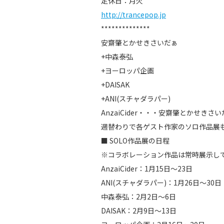
定休日：月火
http://trancepop.jp
**************
安齋肇とかせきさいだぁ
+中森泰弘
+ヨーロッパ企画
+DAISAK
+ANI(スチャダラパー)
AnzaiCider・・・安齋肇とかせ
週替わりで各ゲスト作家のソロ作品展
■ SOLO作品展の日程
※コラボレーション作品は常時展示し
AnzaiCider：1月15日～23日
ANI
(
スチャダラパー
)：1月26日～30日
中森泰弘
：2月2日～6日
DAISAK
：2月9日～13日