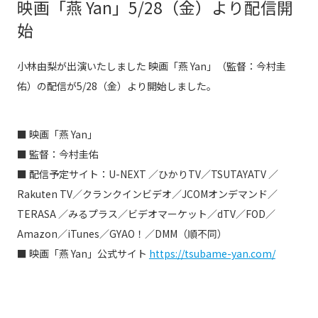
映画「燕 Yan」5/28（金）より配信開
始
小林由梨が出演いたしました 映画「燕 Yan」（監督：今村圭
佑）の配信が5/28（金）より開始しました。
■ 映画「燕 Yan」
■ 監督：今村圭佑
■ 配信予定サイト：
U-NEXT ／ひかりTV／TSUTAYATV ／
Rakuten TV／クランクインビデオ／JCOMオンデマンド／
TERASA ／みるプラス／ビデオマーケット／dTV／FOD／
Amazon／iTunes／GYAO！／DMM（順不同）
■ 映画「燕 Yan」公式サイト
https://tsubame-yan.com/