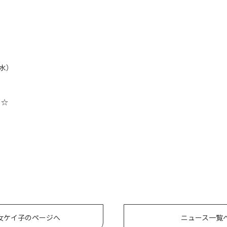
（水）
ト☆
女ケイ子のページへ
ニュース一覧