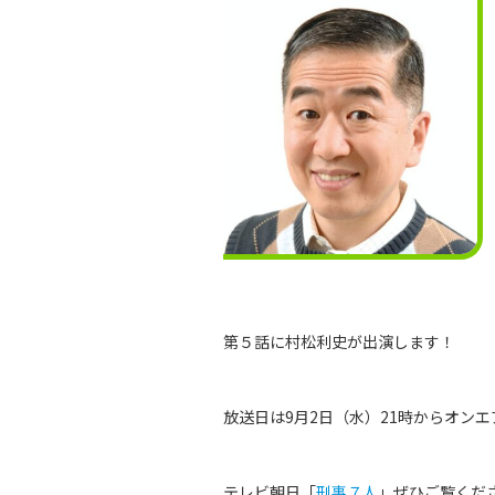
第５話に村松利史が出演します！
放送日は9月2日（水）21時からオンエ
テレビ朝日「
刑事７人
」ぜひご覧くだ