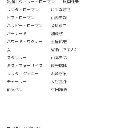
出演：ウィリー・ローマン 風間杜夫
リンダ・ローマン 片平なぎさ
ビフ・ローマン 山内圭哉
ハッピー・ローマン 菅原永二
バーナード 加藤啓
ハワード・ワグナー 土屋佑壱
女 智順（ちすん）
スタンリー 山本圭祐
ミス・フォーサイス 佐野瑞稀
レッタ／ジェニー 浜崎香帆
チャーリー 大谷亮介
伯父ベン 村田雄浩