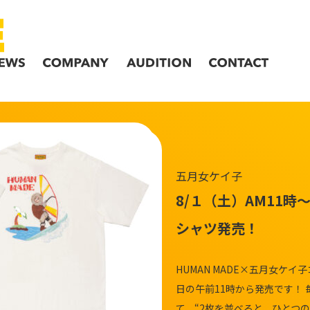
五月女ケイ子
8/１（土）AM11時〜
シャツ発売！
HUMAN MADE×五月女ケ
日の午前11時から発売です！ 
て、“2枚を並べると、ひとつの